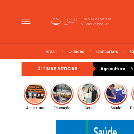
24°
Chuvas esparsas
João Pessoa, PB
Brasil
Cidades
Concursos
C
Agricultura
Pr
ÚLTIMAS NOTÍCIAS
Agricultura
Educação
Geral
Saúde
Di