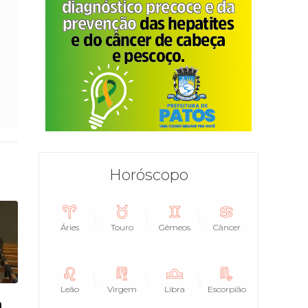
Horóscopo
Áries
Touro
Gêmeos
Câncer
Leão
Virgem
Libra
Escorpião
a