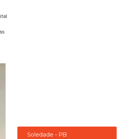
tal
cas
Soledade - PB