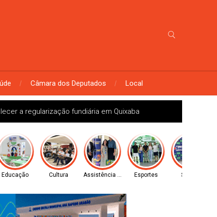
úde
Câmara dos Deputados
Local
alecer a regularização fundiária em Quixaba
Educação
Cultura
Assistência Social
Esportes
Saúde