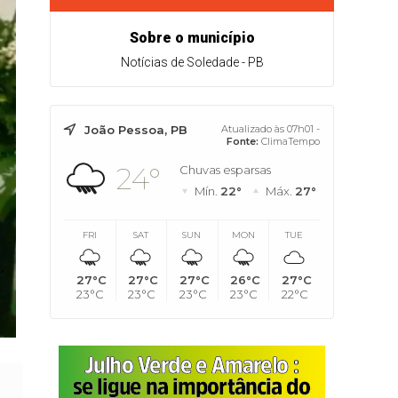
Sobre o município
Notícias de Soledade - PB
João Pessoa, PB
Atualizado às 07h01 -
Fonte:
ClimaTempo
24°
Chuvas esparsas
Mín.
22°
Máx.
27°
FRI
SAT
SUN
MON
TUE
27°C
27°C
27°C
26°C
27°C
23°C
23°C
23°C
23°C
22°C