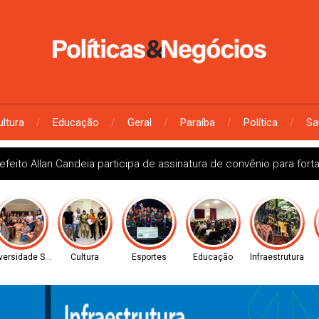
ultura
Educação
Geral
Paraíba
Política
Sa
efeito Allan Candeia participa de assinatura de convênio para fort
versidade Social
Cultura
Esportes
Educação
Infraestrutura