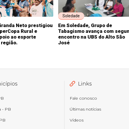
Soledade
iranda Neto prestigiou
Em Soledade, Grupo de
uperCopa Rural e
Tabagismo avança com segu
poio ao esporte
encontro na UBS do Alto São
 região.
José
icípios
Links
PB
Fale conosco
a - PB
Últimas notícias
 PB
Vídeos