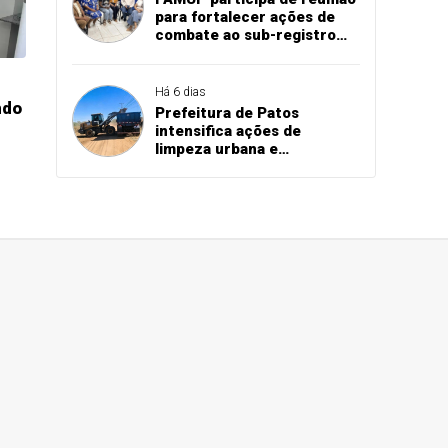
para fortalecer ações de
combate ao sub-registro
civil na Paraíba
Há 6 dias
ndo
Prefeitura de Patos
intensifica ações de
limpeza urbana e
manutenção dos cemitérios
municipais