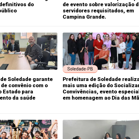
definitivos do
de evento sobre valorização 
público
servidores requisitados, em
Campina Grande.
Soledade-PB
 de Soledade garante
Prefeitura de Soledade realiz
 de convênio com o
mais uma edição do Socializa
o Estado para
Convivências, evento especia
mento da saúde
em homenagem ao Dia das Mã