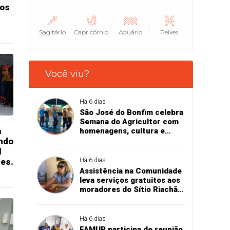
dos
Sagitário
Capricórnio
Aquário
Peixes
Você viu?
Há 6 dias
São José do Bonfim celebra
Semana do Agricultor com
a
homenagens, cultura e
valorização das
ndo
comunidades rurais
l
es.
Há 6 dias
Assistência na Comunidade
leva serviços gratuitos aos
moradores do Sítio Riachão
dos Ribeiros, em
Marizópolis
Há 6 dias
FAMUP participa de reunião