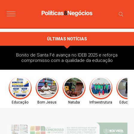
ÚLTIMAS NOTÍCIAS
Bonito de Santa Fé avança no IDEB 2025 e reforça
compromisso com a qualidade da educação
Educação
Bom Jesus
Natuba
Infraestrutura
Educaç