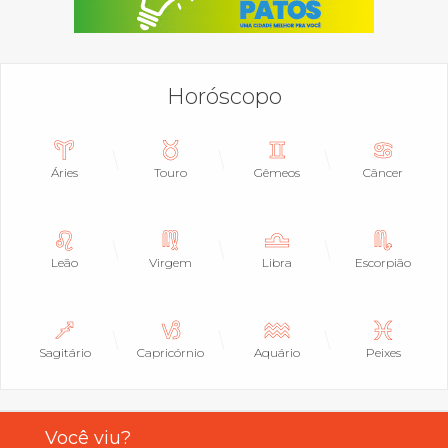
Horóscopo
Áries
Touro
Gêmeos
Câncer
Leão
Virgem
Libra
Escorpião
Sagitário
Capricórnio
Aquário
Peixes
Você viu?