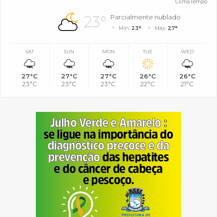
ClimaTempo
23°
Parcialmente nublado
Mín.
23°
Máx.
27°
SAT
SUN
MON
TUE
WED
27°C
27°C
27°C
26°C
26°C
23°C
23°C
23°C
22°C
21°C