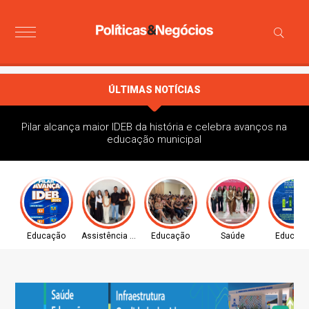
ÚLTIMAS NOTÍCIAS
Pilar alcança maior IDEB da história e celebra avanços na
educação municipal
Educação
Assistência Social
Educação
Saúde
Educaç