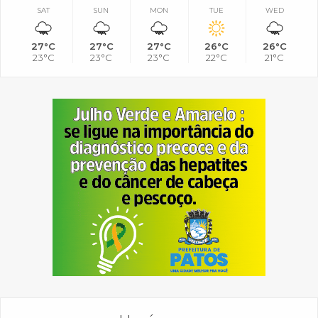
SAT
SUN
MON
TUE
WED
27°C
27°C
27°C
26°C
26°C
23°C
23°C
23°C
22°C
21°C