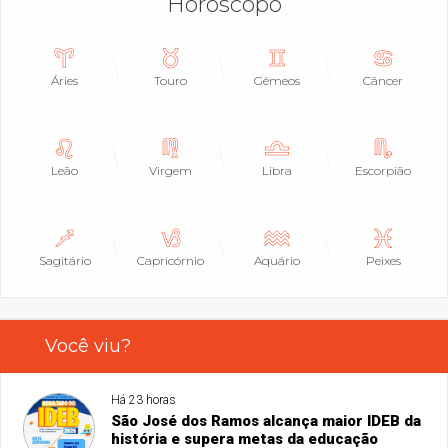
Horóscopo
Áries
Touro
Gêmeos
Câncer
Leão
Virgem
Libra
Escorpião
Sagitário
Capricórnio
Aquário
Peixes
Você viu?
Há 23 horas
São José dos Ramos alcança maior IDEB da
história e supera metas da educação