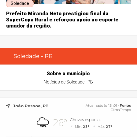
Soledade
Prefeito Miranda Neto prestigiou final da
SuperCopa Rural e reforçou apoio ao esporte
amador da região.
Soledade - PB
Sobre o município
Notícias de Soledade - PB
João Pessoa, PB
Atualizado às 13h01 -
Fonte:
ClimaTempo
26°
Chuvas esparsas
Mín.
23°
Máx.
27°