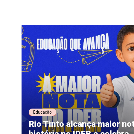
Educação
Rio Tinto alcança maior no
história no IDEB e celebra