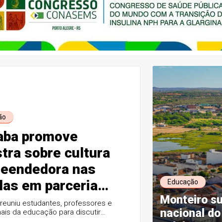
ão
aba promove
stra sobre cultura
eendedora nas
las em parceria
Educação
Monteiro s
o Sebrae
reuniu estudantes, professores e
nacional do
nais da educação para discutir
que estimulam criatividade,