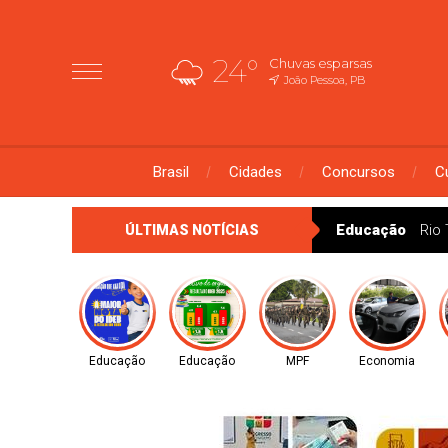
24°
Chuvas esparsas
João Pessoa, PB
Brasil
Cidades
Concursos
C
Educação
Rio 
ÚLTIMAS NOTÍCIAS
Educação
Educação
MPF
Economia