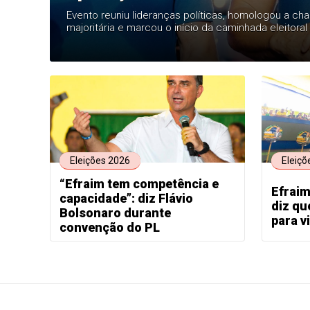
Evento reuniu lideranças políticas, homologou a ch
majoritária e marcou o início da caminhada eleitoral
formada por MDB e PSD.
Eleições 2026
Eleiçõ
“Efraim tem competência e
Efrai
capacidade”: diz Flávio
diz qu
Bolsonaro durante
para v
convenção do PL