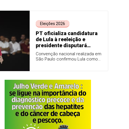
Eleições 2026
PT oficializa candidatura
de Lula à reeleição e
presidente disputará
quarto mandato
Convenção nacional realizada em
São Paulo confirmou Lula como
candidato à Presidência da
República, com Geraldo Alckmin
mantido na vice-presidência da
chapa.