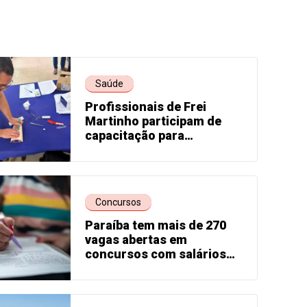
Saúde
Profissionais de Frei
Martinho participam de
capacitação para
implantação do Implanon e
município ampliará oferta
de contraceptivo de longa
duração
Concursos
Paraíba tem mais de 270
vagas abertas em
concursos com salários
que passam de R$ 7 mil