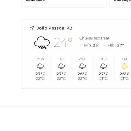
João Pessoa, PB
24°
Chuvas esparsas
Mín.
23°
Máx.
27°
MON
TUE
WED
THU
FRI
27°C
27°C
26°C
27°C
26°C
22°C
22°C
22°C
21°C
21°C