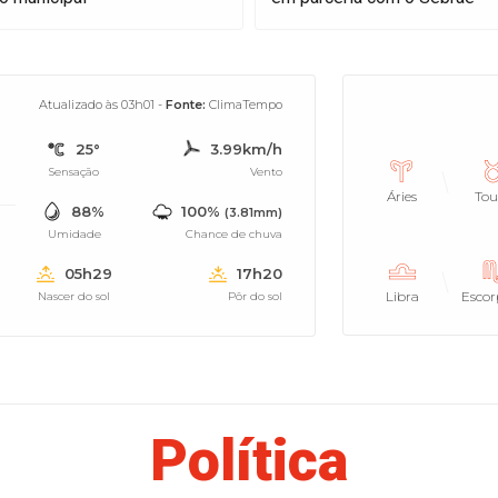
Atualizado às 03h01 -
Fonte:
ClimaTempo
25°
3.99km/h
Sensação
Vento
Áries
Tou
88%
100%
(3.81mm)
Umidade
Chance de chuva
05h29
17h20
Libra
Escor
Nascer do sol
Pôr do sol
Política