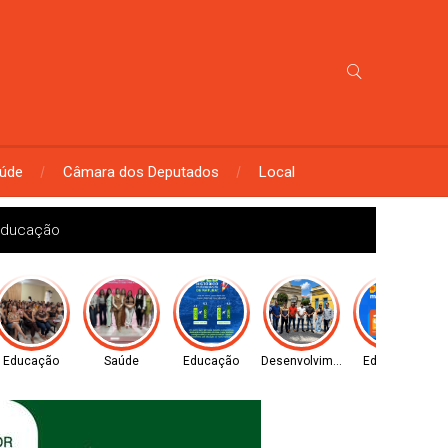
úde
Câmara dos Deputados
Local
 educação
l
Educação
Saúde
Educação
Desenvolvimento
Educação