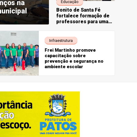
anços na
Educação
unicipal
Bonito de Santa Fé
fortalece formação de
professores para uma
educação cada vez mais
antirracista
Infraestrutura
Frei Martinho promove
capacitação sobre
prevenção e segurança no
ambiente escolar