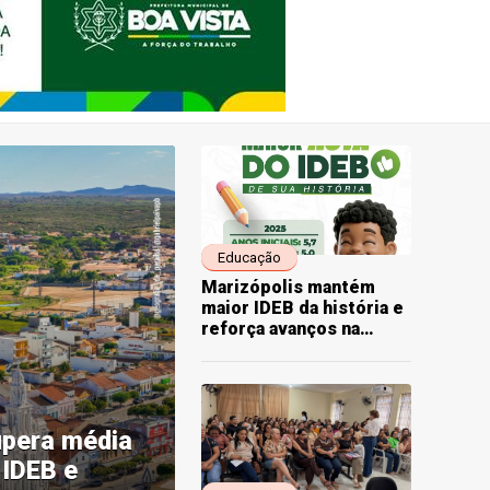
Educação
Marizópolis mantém
maior IDEB da história e
reforça avanços na
educação municipal
upera média
 IDEB e