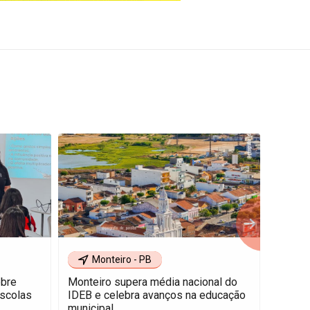
Monteiro - PB
M
obre
Monteiro supera média nacional do
Marizó
escolas
IDEB e celebra avanços na educação
histór
municipal
educaç