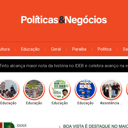
ultura
Educação
Geral
Paraíba
Política
Sa
Tinto alcança maior nota da história no IDEB e celebra avanço na
Educação
Educação
Educação
Educação
Assistência Socia