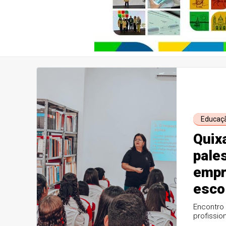
Educaç
Quix
pale
empr
esco
com 
Encontro 
profissio
práticas 