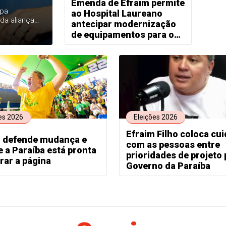
Emenda de Efraim permite
apa
ao Hospital Laureano
 da aliança
antecipar modernização
de equipamentos para o
tratamento do câncer
es 2026
Eleições 2026
Efraim Filho coloca cu
m defende mudança e
com as pessoas entre
e a Paraíba está pronta
prioridades de projeto 
irar a página
Governo da Paraíba