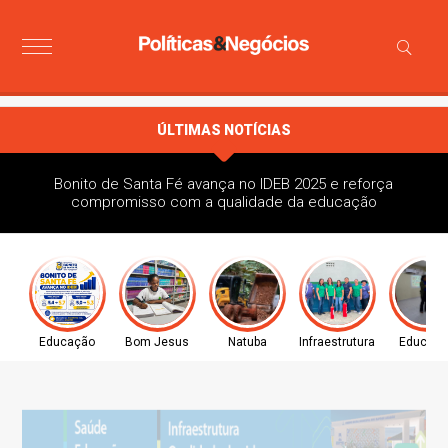
ÚLTIMAS NOTÍCIAS
Bonito de Santa Fé avança no IDEB 2025 e reforça
compromisso com a qualidade da educação
Educação
Bom Jesus
Natuba
Infraestrutura
Educaç