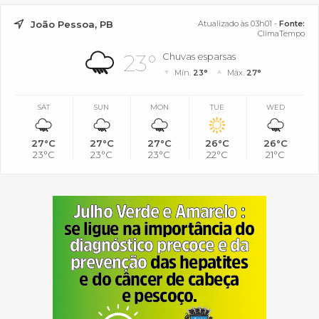
João Pessoa, PB
Atualizado às 03h01 -
Fonte:
ClimaTempo
23°
Chuvas esparsas
Mín.
23°
Máx.
27°
SAT
SUN
MON
TUE
WED
27°C
27°C
27°C
26°C
26°C
23°C
23°C
23°C
22°C
21°C