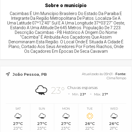
Sobre o município
Cacimbas É Um Município Brasileiro Do Estado Da Paraíba E
Integrante Da Região Metropolitana De Patos. Localiza-Se A
Uma Latitude 07º12’40" Sul E A Uma Longitude 37º03’27" Oeste,
Estando A Uma Altitude De 645 Metros. População De 7.223.
Descrição Cacimbas - PB Histórico A Origem Do Nome
"Cacimba" É Atribuída Aos Caçadores Que Assim
Denominaram Esta Região. O Local Onde É Situada A Cidade É
Plano, Cortado Aos Seus Arredores Por Fortes Riachos, Onde
Os Caçadores Em Épocas De Seca Cavavam
João Pessoa, PB
Atualizado às 05h01 -
Fonte:
ClimaTempo
23°
Chuvas esparsas
Mín.
23°
Máx.
27°
SAT
SUN
MON
TUE
WED
27°C
27°C
27°C
26°C
26°C
23°C
23°C
23°C
22°C
21°C