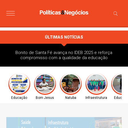
ÚLTIMAS NOTÍCIAS
Bonito de Santa Fé avança no IDEB 2025 e reforça
compromisso com a qualidade da educação
Educação
Bom Jesus
Natuba
Infraestrutura
Educaç