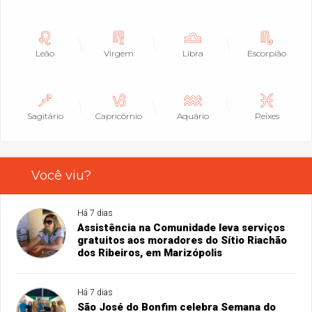
Leão
Virgem
Libra
Escorpião
Sagitário
Capricórnio
Aquário
Peixes
Você viu?
Há 7 dias
Assistência na Comunidade leva serviços
gratuitos aos moradores do Sítio Riachão
dos Ribeiros, em Marizópolis
Há 7 dias
São José do Bonfim celebra Semana do