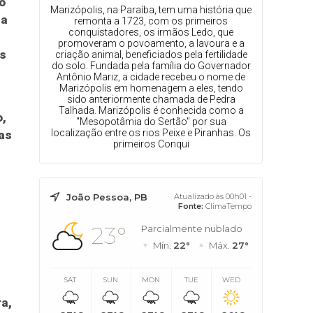
o
Marizópolis, na Paraíba, tem uma história que
da
remonta a 1723, com os primeiros
conquistadores, os irmãos Ledo, que
promoveram o povoamento, a lavoura e a
s
criação animal, beneficiados pela fertilidade
do solo. Fundada pela família do Governador
Antônio Mariz, a cidade recebeu o nome de
Marizópolis em homenagem a eles, tendo
sido anteriormente chamada de Pedra
Talhada. Marizópolis é conhecida como a
o,
"Mesopotâmia do Sertão" por sua
localização entre os rios Peixe e Piranhas. Os
cas
primeiros Conqui
João Pessoa, PB
Atualizado às 00h01 -
Fonte:
ClimaTempo
23°
Parcialmente nublado
Mín.
22°
Máx.
27°
SAT
SUN
MON
TUE
WED
a,