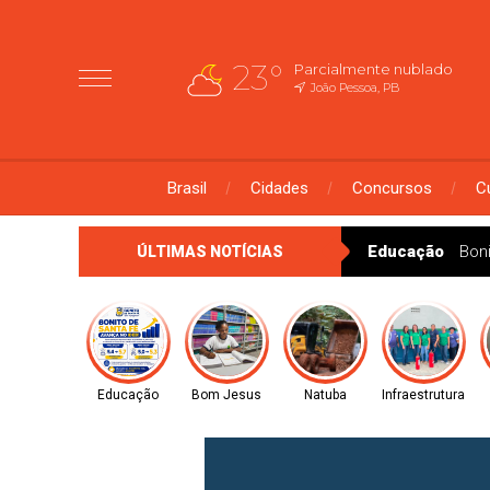
23°
Parcialmente nublado
João Pessoa, PB
Brasil
Cidades
Concursos
C
Educação
Bon
ÚLTIMAS NOTÍCIAS
Educação
Bom Jesus
Natuba
Infraestrutura