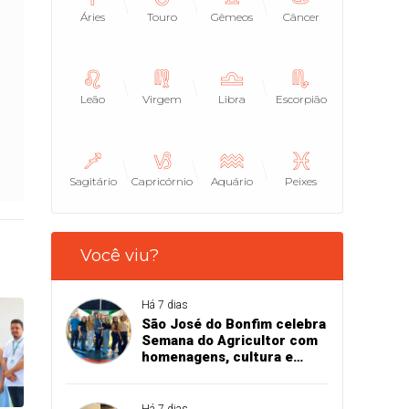
Áries
Touro
Gêmeos
Câncer
Leão
Virgem
Libra
Escorpião
Sagitário
Capricórnio
Aquário
Peixes
Você viu?
Há 7 dias
São José do Bonfim celebra
Semana do Agricultor com
homenagens, cultura e
valorização das
comunidades rurais
Há 7 dias