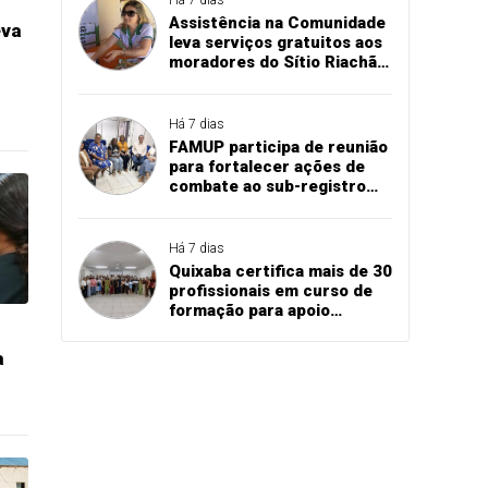
Assistência na Comunidade
eva
leva serviços gratuitos aos
moradores do Sítio Riachão
dos Ribeiros, em
Marizópolis
Há 7 dias
FAMUP participa de reunião
para fortalecer ações de
combate ao sub-registro
civil na Paraíba
Há 7 dias
Quixaba certifica mais de 30
profissionais em curso de
formação para apoio
escolar
a
a