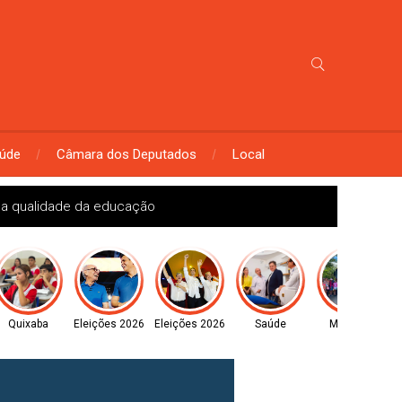
úde
Câmara dos Deputados
Local
 a qualidade da educação
Quixaba
Eleições 2026
Eleições 2026
Saúde
Monteiro
B