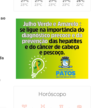
27°C
27°C
27°C
27°C
26°C
23°C
23°C
23°C
23°C
22°C
 ao
da
à
Horóscopo