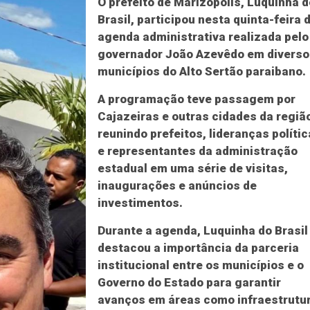
O prefeito de Marizópolis, Luquinha d
Brasil, participou nesta quinta-feira 
agenda administrativa realizada pelo
governador João Azevêdo em diverso
municípios do Alto Sertão paraibano.
A programação teve passagem por
Cajazeiras e outras cidades da regiã
reunindo prefeitos, lideranças políti
e representantes da administração
estadual em uma série de visitas,
inaugurações e anúncios de
investimentos.
Durante a agenda, Luquinha do Brasil
destacou a importância da parceria
institucional entre os municípios e o
Governo do Estado para garantir
avanços em áreas como infraestrutur