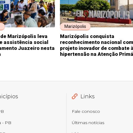
s
Marizópolis
 de Marizópolis leva
Marizópolis conquista
e assistência social
reconhecimento nacional co
amento Juazeiro nesta
projeto inovador de combate 
a
hipertensão na Atenção Primá
icípios
Links
PB
Fale conosco
a - PB
Últimas notícias