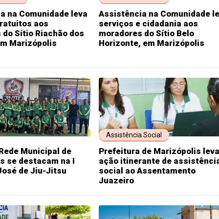
ia na Comunidade leva
Assistência na Comunidade l
ratuitos aos
serviços e cidadania aos
do Sítio Riachão dos
moradores do Sítio Belo
em Marizópolis
Horizonte, em Marizópolis
Assistência Social
Rede Municipal de
Prefeitura de Marizópolis lev
s se destacam na I
ação itinerante de assistênci
osé de Jiu-Jitsu
social ao Assentamento
Juazeiro