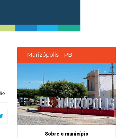
Marizópolis - PB
ião
Sobre o município