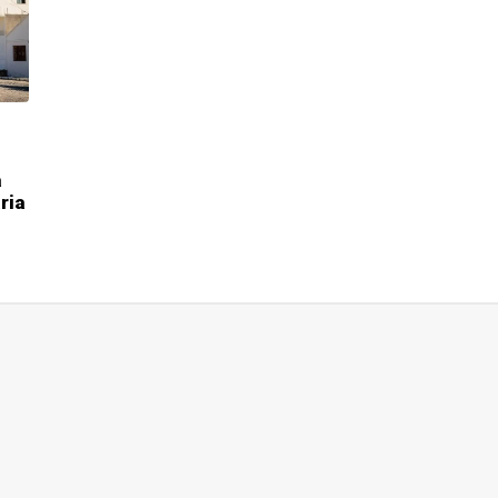
m
à
ria