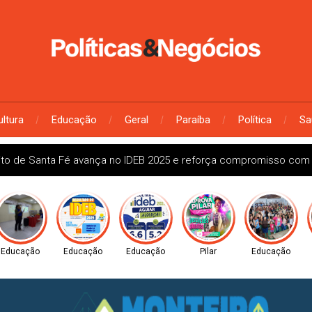
ultura
Educação
Geral
Paraíba
Política
Sa
ito de Santa Fé avança no IDEB 2025 e reforça compromisso com
Educação
Educação
Educação
Pilar
Educação