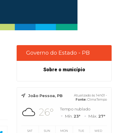
Governo do Estado - PB
Sobre o município
João Pessoa, PB
Atualizado às 14h01 -
Fonte:
ClimaTempo
26°
Tempo nublado
Mín.
23°
Máx.
27°
SAT
SUN
MON
TUE
WED