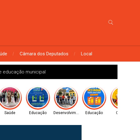
úde
Câmara dos Deputados
Local
ce educação municipal
Saúde
Educação
Desenvolvimento
Educação
Cultura