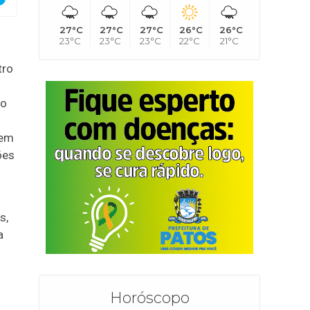
27°C
27°C
27°C
26°C
26°C
23°C
23°C
23°C
22°C
21°C
tro
do
 em
ões
s,
a
Horóscopo