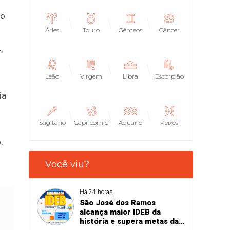
to
Áries
Touro
Gêmeos
Câncer
,
Leão
Virgem
Libra
Escorpião
ia
Sagitário
Capricórnio
Aquário
Peixes
.
Você viu?
Há 24 horas
São José dos Ramos
alcança maior IDEB da
história e supera metas da