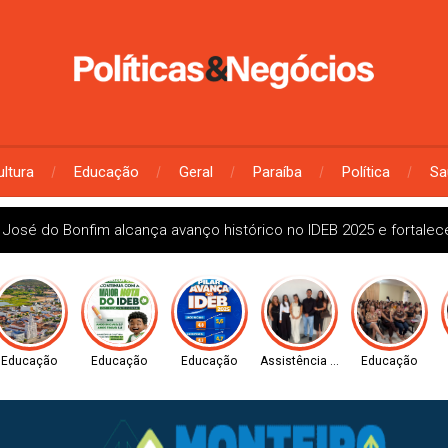
ultura
Educação
Geral
Paraíba
Política
Sa
 José do Bonfim alcança avanço histórico no IDEB 2025 e fortale
Educação
Educação
Educação
Assistência Social
Educação