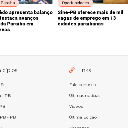
 Paraíba
Oportunidades
êdo apresenta balanço
Sine-PB oferece mais de mil
 destaca avanços
vagas de emprego em 13
 da Paraíba em
cidades paraibanas
áreas
icípios
Links
PB
Fale conosco
a - PB
Últimas notícias
 PB
Vídeos
 PB - PB
Última Edição