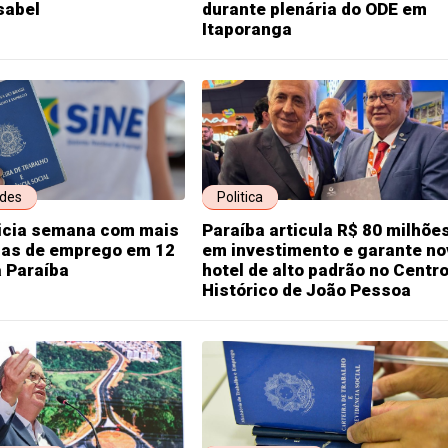
sabel
durante plenária do ODE em
Itaporanga
ades
Politica
nicia semana com mais
Paraíba articula R$ 80 milhõe
gas de emprego em 12
em investimento e garante no
 Paraíba
hotel de alto padrão no Centr
Histórico de João Pessoa