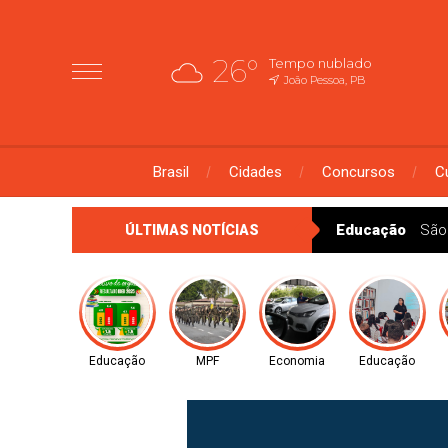
26°
Tempo nublado
João Pessoa, PB
Brasil
Cidades
Concursos
C
Educação
São
ÚLTIMAS NOTÍCIAS
Educação
MPF
Economia
Educação