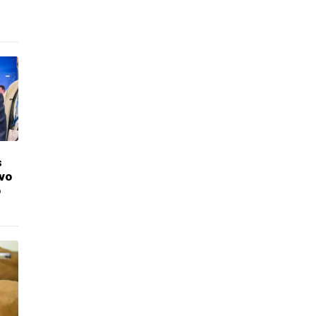
s
vo
o