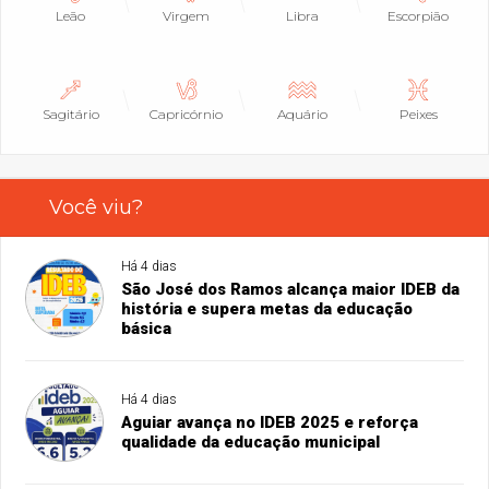
Leão
Virgem
Libra
Escorpião
Sagitário
Capricórnio
Aquário
Peixes
Você viu?
Há 4 dias
São José dos Ramos alcança maior IDEB da
história e supera metas da educação
básica
Há 4 dias
Aguiar avança no IDEB 2025 e reforça
qualidade da educação municipal