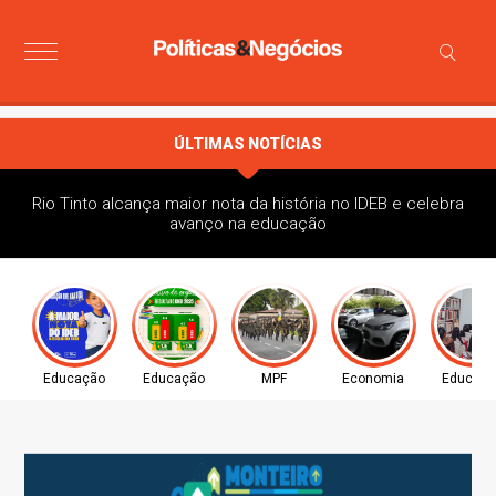
ÚLTIMAS NOTÍCIAS
Rio Tinto alcança maior nota da história no IDEB e celebra
avanço na educação
Educação
Educação
MPF
Economia
Educaç