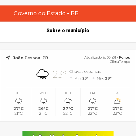
Governo do Estado - PB
Sobre o município
João Pessoa, PB
Atualizado às 03h01 -
Fonte:
ClimaTempo
23°
Chuvas esparsas
Mín.
23°
Máx.
28°
TUE
WED
THU
FRI
SAT
27°C
26°C
27°C
27°C
27°C
21°C
21°C
22°C
22°C
22°C