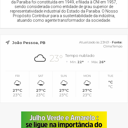
da Paraíba foi constituída em 1949, e filiada à CNI em 1957,
sendo considerada como entidade de grau superior de
representatividade industrial do Estado da Paraíba. O Nosso
Propósito Contribuir para a sustentabilidade da indústria,
atuando como agente transformador da sociedade.
João Pessoa, PB
Atualizado às 23h01 -
Fonte:
ClimaTempo
23°
Tempo nublado
Mín.
22°
Máx.
26°
FRI
SAT
SUN
MON
TUE
°C
°C
27°C
27°C
27°C
27°C
23°C
23°C
23°C
23°C