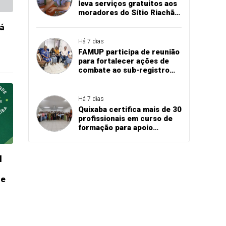
leva serviços gratuitos aos
moradores do Sítio Riachão
dos Ribeiros, em
rá
Marizópolis
Há 7 dias
FAMUP participa de reunião
para fortalecer ações de
combate ao sub-registro
civil na Paraíba
Há 7 dias
Quixaba certifica mais de 30
profissionais em curso de
formação para apoio
escolar
l
de