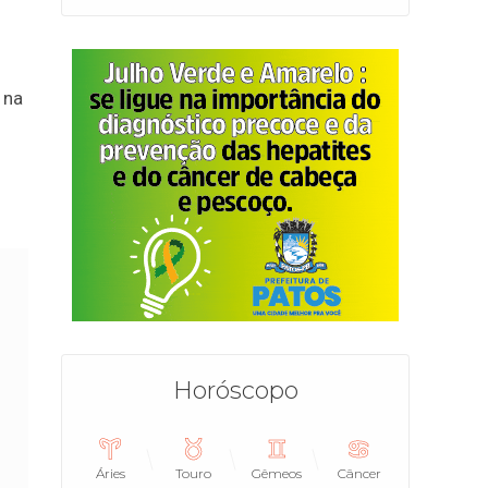
 na
Horóscopo
Áries
Touro
Gêmeos
Câncer