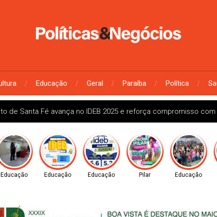
ultura
Educação
Geral
Paraíba
Política
Sa
ito de Santa Fé avança no IDEB 2025 e reforça compromisso com
Educação
Educação
Educação
Pilar
Educação