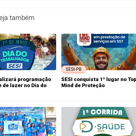
eja também
SESI-PB
ealizará programação
SESI conquista 1º lugar no To
e de lazer no Dia do
Mind de Proteção