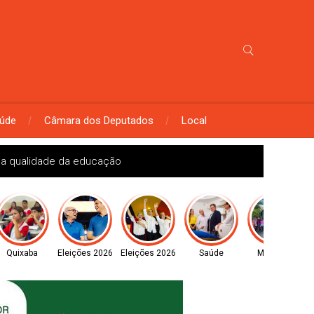
úde
Câmara dos Deputados
Local
 a qualidade da educação
Quixaba
Eleições 2026
Eleições 2026
Saúde
Monteiro
B