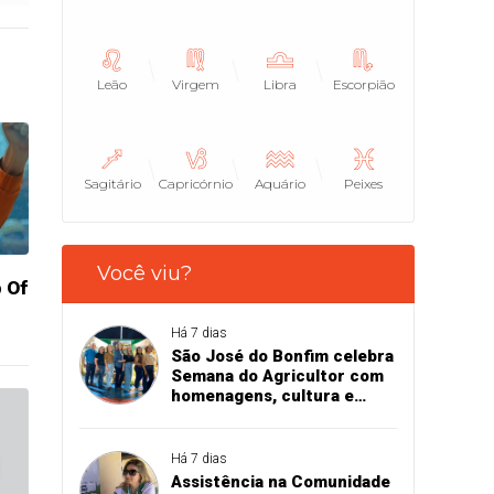
Leão
Virgem
Libra
Escorpião
Sagitário
Capricórnio
Aquário
Peixes
Você viu?
p Of
Há 7 dias
São José do Bonfim celebra
Semana do Agricultor com
homenagens, cultura e
valorização das
comunidades rurais
Há 7 dias
Assistência na Comunidade