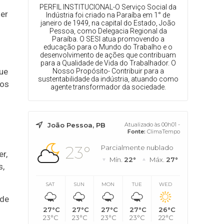
PERFIL INSTITUCIONAL-O Serviço Social da
ser
Indústria foi criado na Paraíba em 1° de
janeiro de 1949, na capital do Estado, João
Pessoa, como Delegacia Regional da
Paraíba. O SESI atua promovendo a
educação para o Mundo do Trabalho e o
desenvolvimento de ações que contribuam
para a Qualidade de Vida do Trabalhador. O
que
Nosso Propósito- Contribuir para a
sustentabilidade da indústria, atuando como
tos
agente transformador da sociedade.
João Pessoa, PB
Atualizado às 00h01 -
Fonte:
ClimaTempo
23°
Parcialmente nublado
er,
Mín.
22°
Máx.
27°
s,
SAT
SUN
MON
TUE
WED
 de
27°C
27°C
27°C
27°C
26°C
23°C
23°C
23°C
23°C
22°C