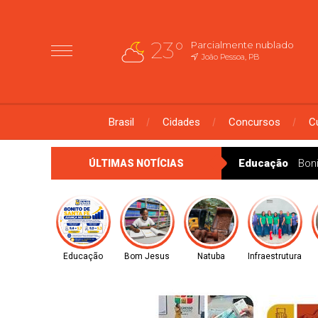
23°
Parcialmente nublado
João Pessoa, PB
Brasil
Cidades
Concursos
C
Educação
Bon
ÚLTIMAS NOTÍCIAS
Educação
Bom Jesus
Natuba
Infraestrutura