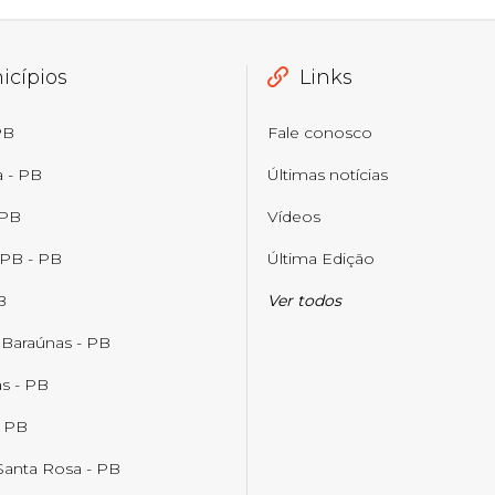
icípios
Links
PB
Fale conosco
a - PB
Últimas notícias
 PB
Vídeos
 PB - PB
Última Edição
B
Ver todos
 Baraúnas - PB
s - PB
- PB
Santa Rosa - PB