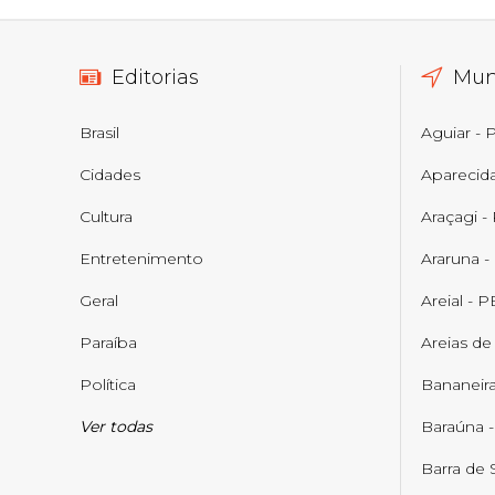
Editorias
Mun
Brasil
Aguiar - 
Cidades
Aparecid
Cultura
Araçagi -
Entretenimento
Araruna -
Geral
Areial - P
Paraíba
Areias de
Política
Bananeira
Ver todas
Baraúna 
Barra de 