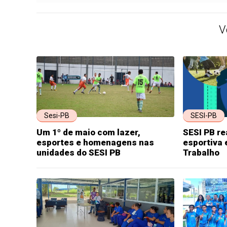
V
Sesi-PB
SESI-PB
Um 1º de maio com lazer,
SESI PB r
esportes e homenagens nas
esportiva 
unidades do SESI PB
Trabalho