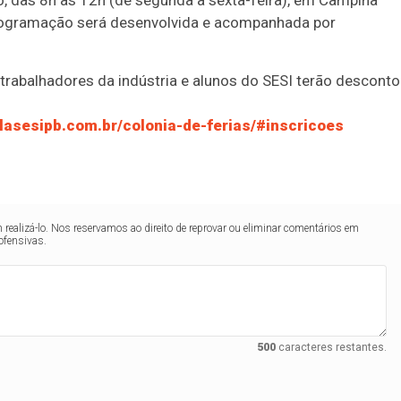
o, das 8h às 12h (de segunda à sexta-feira), em Campina
programação será desenvolvida e acompanhada por
trabalhadores da indústria e alunos do SESI terão desconto
olasesipb.com.br/colonia-de-ferias/#inscricoes
realizá-lo. Nos reservamos ao direito de reprovar ou eliminar comentários em
ofensivas.
500
caracteres restantes.