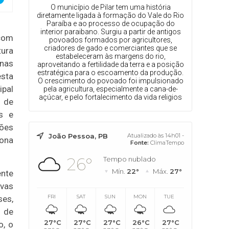
O município de Pilar tem uma história
diretamente ligada à formação do Vale do Rio
Paraíba e ao processo de ocupação do
interior paraibano. Surgiu a partir de antigos
 com
povoados formados por agricultores,
criadores de gado e comerciantes que se
tura
estabeleceram às margens do rio,
 nas
aproveitando a fertilidade da terra e a posição
estratégica para o escoamento da produção.
esta
O crescimento do povoado foi impulsionado
pal
pela agricultura, especialmente a cana-de-
açúcar, e pelo fortalecimento da vida religios
a de
s e
ções
João Pessoa, PB
Atualizado às 14h01 -
zona
Fonte:
ClimaTempo
26°
Tempo nublado
Mín.
22°
Máx.
27°
nte
uvas
FRI
SAT
SUN
MON
TUE
es,
 de
27°C
27°C
27°C
26°C
27°C
o, o