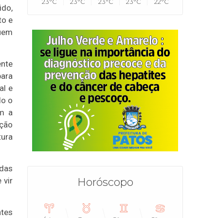
23°C
23°C
23°C
23°C
22°C
ido,
to e
quem
nte
ara
al e
do o
m a
ação
ura
idas
 vir
Horóscopo
ntes