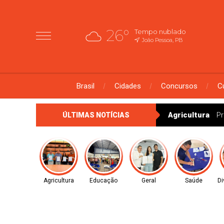
26°
Tempo nublado
João Pessoa, PB
Brasil
Cidades
Concursos
C
Agricultura
Pr
ÚLTIMAS NOTÍCIAS
Agricultura
Educação
Geral
Saúde
Di