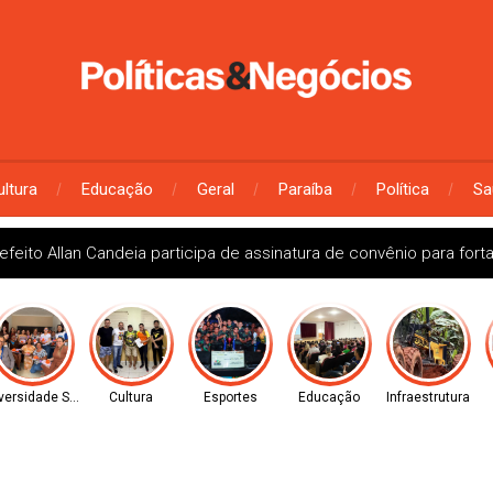
ultura
Educação
Geral
Paraíba
Política
Sa
efeito Allan Candeia participa de assinatura de convênio para fort
versidade Social
Cultura
Esportes
Educação
Infraestrutura