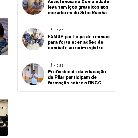
Assistência na Comunidade
leva serviços gratuitos aos
moradores do Sítio Riachão
dos Ribeiros, em
Marizópolis
Há 6 dias
FAMUP participa de reunião
para fortalecer ações de
combate ao sub-registro
civil na Paraíba
Há 7 dias
Profissionais da educação
de Pilar participam de
formação sobre a BNCC
Computação