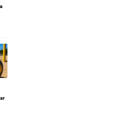
pa
lar