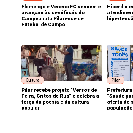
Flamengo e Veneno FC vencem e
Hiperdia e
avançam às semifinais do
atendimen
Campeonato Pilarense de
hipertensã
Futebol de Campo
Cultura
Pilar
Pilar recebe projeto “Versos de
Prefeitura 
Feira, Gritos de Rua” e celebra a
“Saúde pa
força da poesia e da cultura
oferta de 
popular
população