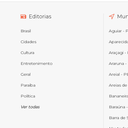
Editorias
Mun
Brasil
Aguiar - 
Cidades
Aparecid
Cultura
Araçagi -
Entretenimento
Araruna -
Geral
Areial - P
Paraíba
Areias de
Política
Bananeira
Ver todas
Baraúna 
Barra de 