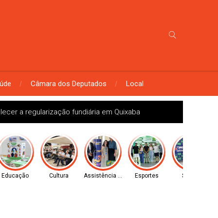
úde
Câmara dos Deputados
Local
alecer a regularização fundiária em Quixaba
Educação
Cultura
Assistência Social
Esportes
Saúde