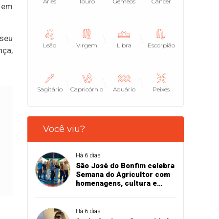
Áries
Touro
Gêmeos
Câncer
s em
 seu
Leão
Virgem
Libra
Escorpião
nça,
Sagitário
Capricórnio
Aquário
Peixes
Você viu?
Há 6 dias
São José do Bonfim celebra
Semana do Agricultor com
homenagens, cultura e
valorização das
comunidades rurais
Há 6 dias