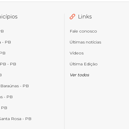
icípios
Links
PB
Fale conosco
a - PB
Últimas notícias
 PB
Vídeos
 PB - PB
Última Edição
B
Ver todos
 Baraúnas - PB
s - PB
- PB
Santa Rosa - PB