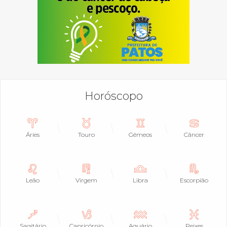
Horóscopo
Áries
Touro
Gêmeos
Câncer
Leão
Virgem
Libra
Escorpião
Sagitário
Capricórnio
Aquário
Peixes