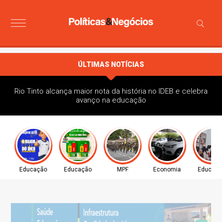
ÚLTIMAS NOTÍCIAS
Rio Tinto alcança maior nota da história no IDEB e celebra
avanço na educação
Educação
Educação
MPF
Economia
Educaç