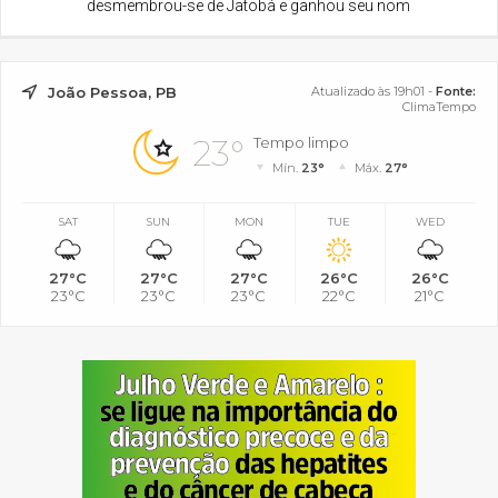
desmembrou-se de Jatobá e ganhou seu nom
João Pessoa, PB
Atualizado às 19h01 -
Fonte:
ClimaTempo
23°
Tempo limpo
Mín.
23°
Máx.
27°
SAT
SUN
MON
TUE
WED
27°C
27°C
27°C
26°C
26°C
23°C
23°C
23°C
22°C
21°C