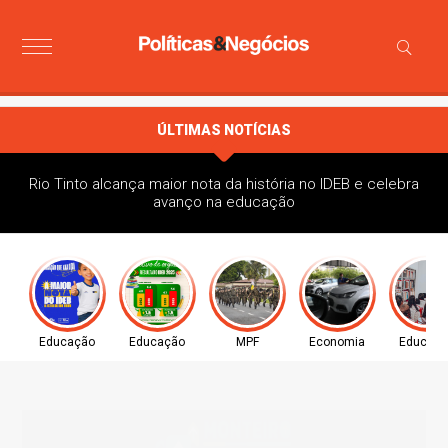
ÚLTIMAS NOTÍCIAS
Rio Tinto alcança maior nota da história no IDEB e celebra
avanço na educação
Educação
Educação
MPF
Economia
Educaç