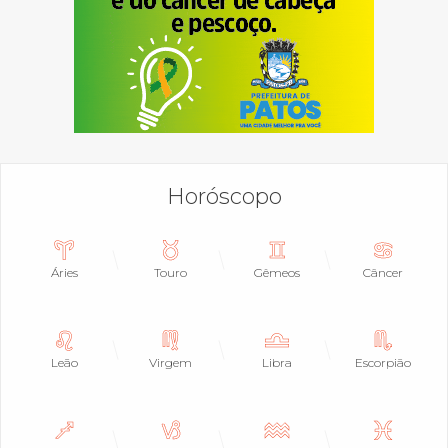
Horóscopo
Áries
Touro
Gêmeos
Câncer
Leão
Virgem
Libra
Escorpião