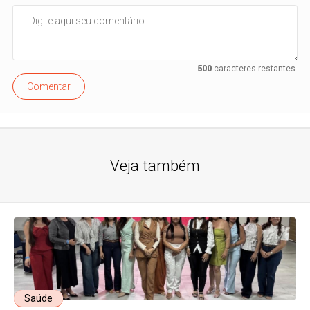
500
caracteres restantes.
Comentar
Veja também
Saúde