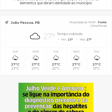
elementos que deram identidade ao município
João Pessoa, PB
Atualizado às 14h01 -
Fonte:
ClimaTempo
27°
Tempo nublado
Mín.
23°
Máx.
27°
SUN
MON
TUE
WED
THU
27°C
27°C
27°C
27°C
27°C
23°C
23°C
22°C
21°C
21°C