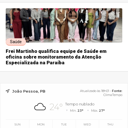
Saúde
Frei Martinho qualifica equipe de Saúde em
oficina sobre monitoramento da Atenção
Especializada na Paraíba
João Pessoa, PB
Atualizado às 18h01 -
Fonte:
ClimaTempo
24°
Tempo nublado
Mín.
23°
Máx.
27°
SUN
MON
TUE
WED
THU