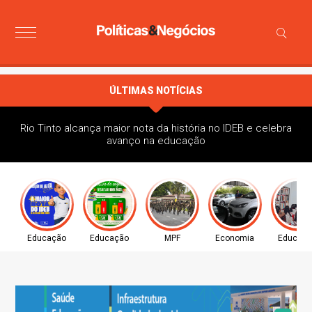
ÚLTIMAS NOTÍCIAS
Rio Tinto alcança maior nota da história no IDEB e celebra
avanço na educação
Educação
Educação
MPF
Economia
Educaç