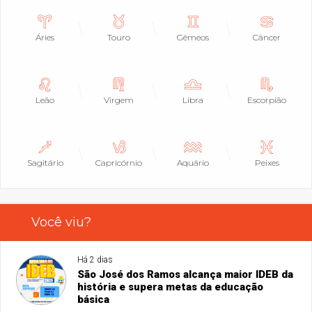
Áries
Touro
Gêmeos
Câncer
Leão
Virgem
Libra
Escorpião
Sagitário
Capricórnio
Aquário
Peixes
Você viu?
Há 2 dias
São José dos Ramos alcança maior IDEB da
história e supera metas da educação
básica