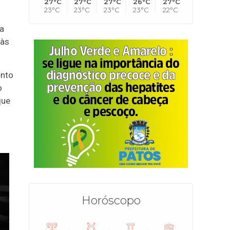
27°C
27°C
27°C
26°C
27°C
23°C
23°C
23°C
23°C
22°C
na
 às
ento
o
que
Horóscopo