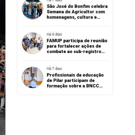
São José do Bonfim celebra
Semana do Agricultor com
homenagens, cultura e
valorização das
comunidades rurais
Há 6 dias
FAMUP participa de reunião
para fortalecer ações de
combate ao sub-registro
civil na Paraíba
Há 7 dias
Profissionais da educação
de Pilar participam de
formação sobre a BNCC
Computação