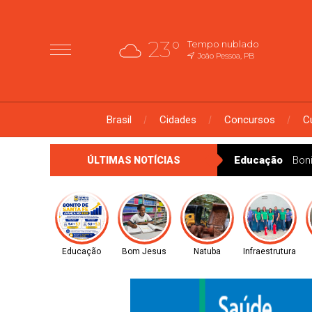
23°
Tempo nublado
João Pessoa, PB
Brasil
Cidades
Concursos
C
Educação
Bon
ÚLTIMAS NOTÍCIAS
Educação
Bom Jesus
Natuba
Infraestrutura