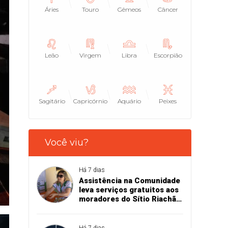
Áries
Touro
Gêmeos
Câncer
Leão
Virgem
Libra
Escorpião
Sagitário
Capricórnio
Aquário
Peixes
Você viu?
Há 7 dias
Assistência na Comunidade
leva serviços gratuitos aos
moradores do Sítio Riachão
dos Ribeiros, em
Marizópolis
Há 7 dias