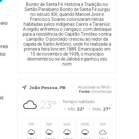
Bonito de Santa Fé: História e Tradição no
Sertão Paraibano Bonito de Santa Fé surgiu
no século XIX, quando Manoel José e
Francisco Soares colonizaram terras
meio
habitadas pelos indígenas Cariris e Tarairiús.
A região enfrentou o cangaço, com destaque
para a resistência do Capitão Timóteo contra
Lampião. O povoado cresceu ao redor da
capela de Santo Antônio, onde foi realizada a
ores
primeira feira livre em 1889. Emancipado em
ino
15 de novembro de 1938, o município
desmembrou-se de Jatobá e ganhou seu
nom
João Pessoa, PB
Atualizado às 19h01 -
Fonte:
ClimaTempo
as
23°
Tempo nublado
Mín.
22°
Máx.
27°
FRI
SAT
SUN
MON
TUE