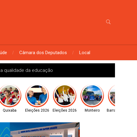
úde
Câmara dos Deputados
Local
 a qualidade da educação
Quixaba
Eleições 2026
Eleições 2026
Monteiro
Barra de Santa R