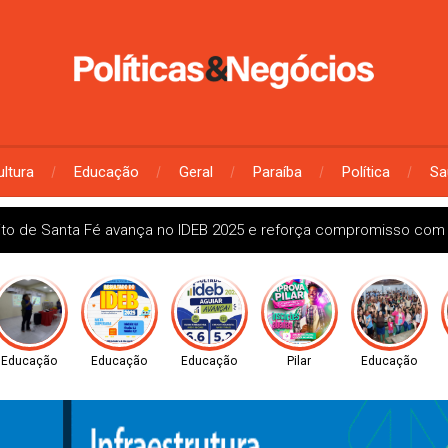
ultura
Educação
Geral
Paraíba
Política
Sa
ito de Santa Fé avança no IDEB 2025 e reforça compromisso com
Educação
Educação
Educação
Pilar
Educação