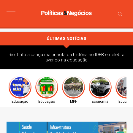
ÚLTIMAS NOTÍCIAS
Rio Tinto alcança maior nota da história no IDEB e celebra
avanço na educação
Educação
Educação
MPF
Economia
Educaç