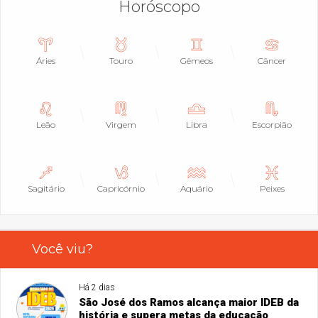
Horóscopo
Áries
Touro
Gêmeos
Câncer
Leão
Virgem
Libra
Escorpião
Sagitário
Capricórnio
Aquário
Peixes
Você viu?
Há 2 dias
São José dos Ramos alcança maior IDEB da
história e supera metas da educação