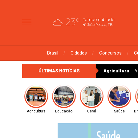
23°
Tempo nublado
João Pessoa, PB
Brasil
Cidades
Concursos
C
Agricultura
Pr
ÚLTIMAS NOTÍCIAS
Agricultura
Educação
Geral
Saúde
Di