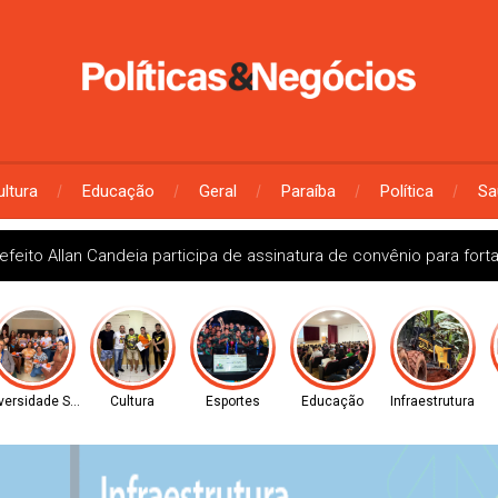
ultura
Educação
Geral
Paraíba
Política
Sa
efeito Allan Candeia participa de assinatura de convênio para fort
versidade Social
Cultura
Esportes
Educação
Infraestrutura