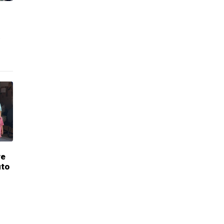
a
ve
uto