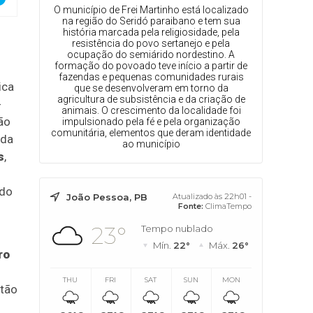
O município de Frei Martinho está localizado
na região do Seridó paraibano e tem sua
história marcada pela religiosidade, pela
resistência do povo sertanejo e pela
ocupação do semiárido nordestino. A
formação do povoado teve início a partir de
fazendas e pequenas comunidades rurais
ica
que se desenvolveram em torno da
agricultura de subsistência e da criação de
-
animais. O crescimento da localidade foi
ão
impulsionado pela fé e pela organização
comunitária, elementos que deram identidade
 da
ao município
s
,
ndo
João Pessoa, PB
Atualizado às 22h01 -
Fonte:
ClimaTempo
23°
Tempo nublado
Mín.
22°
Máx.
26°
ro
THU
FRI
SAT
SUN
MON
stão