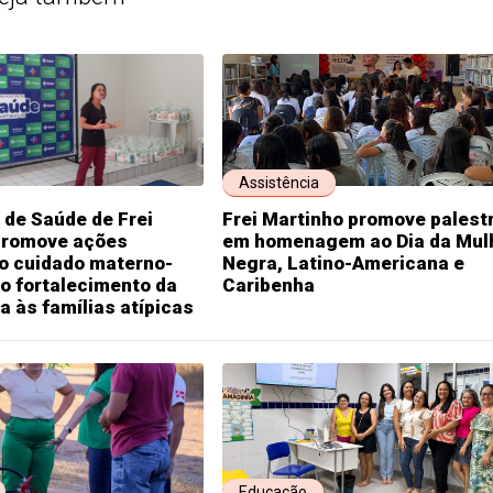
Assistência
 de Saúde de Frei
Frei Martinho promove palest
promove ações
em homenagem ao Dia da Mul
ao cuidado materno-
Negra, Latino-Americana e
 ao fortalecimento da
Caribenha
a às famílias atípicas
Educação