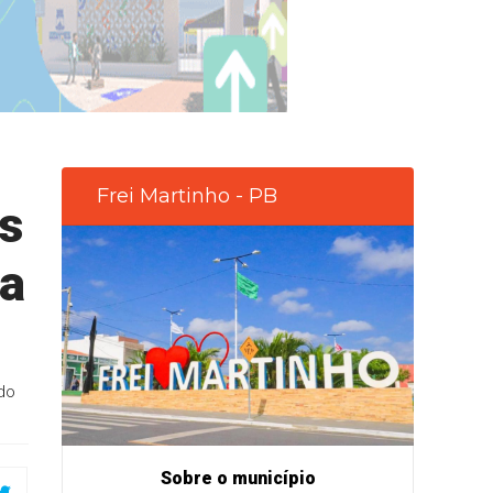
Frei Martinho - PB
os
 a
do
Sobre o município