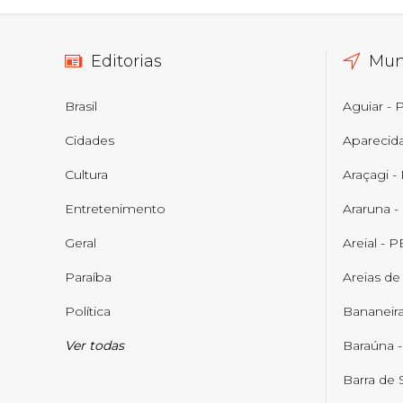
Editorias
Mun
Brasil
Aguiar - 
Cidades
Aparecid
Cultura
Araçagi -
Entretenimento
Araruna -
Geral
Areial - P
Paraíba
Areias de
Política
Bananeira
Ver todas
Baraúna 
Barra de 