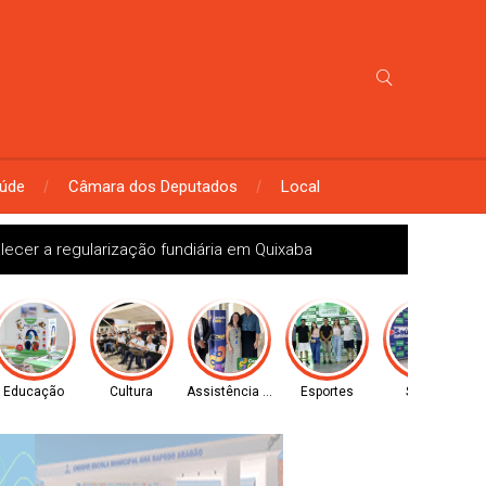
úde
Câmara dos Deputados
Local
alecer a regularização fundiária em Quixaba
Educação
Cultura
Assistência Social
Esportes
Saúde