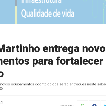
 Martinho entrega nov
entos para fortalecer
o
e novos equipamentos odontológicos serão entregues neste sába
26
52