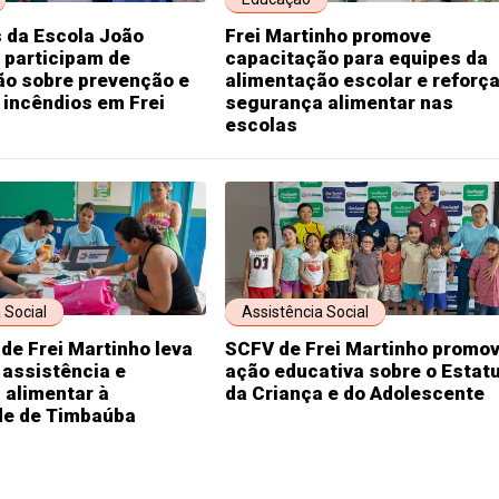
 da Escola João
Frei Martinho promove
 participam de
capacitação para equipes da
ão sobre prevenção e
alimentação escolar e reforç
 incêndios em Frei
segurança alimentar nas
escolas
 Social
Assistência Social
 de Frei Martinho leva
SCFV de Frei Martinho promo
 assistência e
ação educativa sobre o Estat
 alimentar à
da Criança e do Adolescente
e de Timbaúba