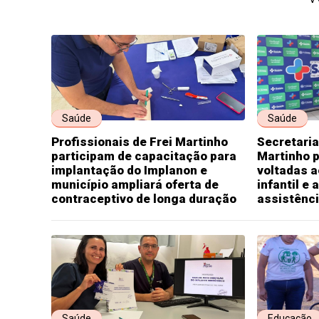
Saúde
Saúde
Profissionais de Frei Martinho
Secretaria
participam de capacitação para
Martinho 
implantação do Implanon e
voltadas 
município ampliará oferta de
infantil e
contraceptivo de longa duração
assistênci
Saúde
Educação