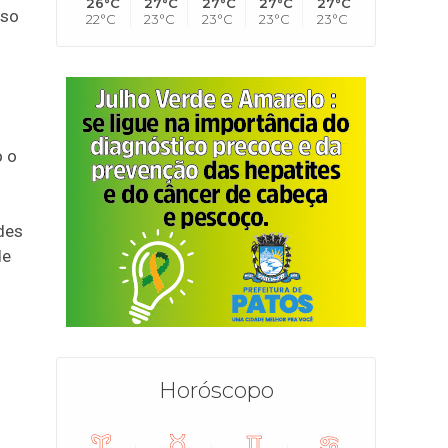
26°C
27°C
27°C
27°C
27°C
sso
22°C
23°C
23°C
23°C
23°C
o o
des
de
Horóscopo