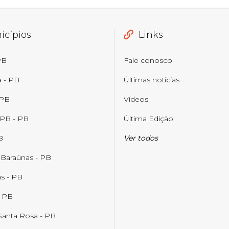
icípios
Links
PB
Fale conosco
a - PB
Últimas notícias
 PB
Vídeos
 PB - PB
Última Edição
B
Ver todos
 Baraúnas - PB
s - PB
- PB
Santa Rosa - PB