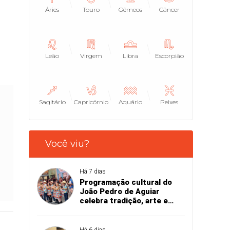
Áries
Touro
Gêmeos
Câncer
Leão
Virgem
Libra
Escorpião
Sagitário
Capricórnio
Aquário
Peixes
Você viu?
Há 7 dias
Programação cultural do
João Pedro de Aguiar
celebra tradição, arte e
talento local
Há 6 dias