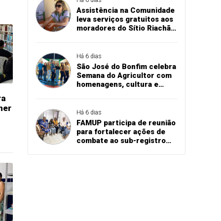
Assistência na Comunidade
leva serviços gratuitos aos
moradores do Sítio Riachão
dos Ribeiros, em
Marizópolis
Há 6 dias
São José do Bonfim celebra
Semana do Agricultor com
homenagens, cultura e
valorização das
ra
comunidades rurais
her
Há 6 dias
FAMUP participa de reunião
para fortalecer ações de
combate ao sub-registro
civil na Paraíba