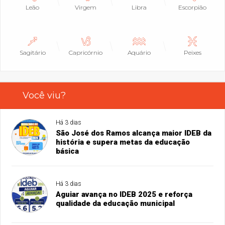
Leão
Virgem
Libra
Escorpião
Sagitário
Capricórnio
Aquário
Peixes
Você viu?
Há 3 dias
São José dos Ramos alcança maior IDEB da
história e supera metas da educação
básica
Há 3 dias
Aguiar avança no IDEB 2025 e reforça
qualidade da educação municipal