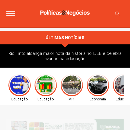
ÚLTIMAS NOTÍCIAS
Rio Tinto alcança maior nota da história no IDEB e celebra
avanço na educação
Educação
Educação
MPF
Economia
Educaç