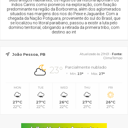
seus antigos habitantes, os registros da história apontam os
índios Cariris como pioneiros na exploração, com fixação
predominante na região da Borborema, além dos aglomerados
situados nas margens dos rios do Peixe e Jaguaribe. Com a
chegada da Nação Potiguara, proveniente do sul do Brasil, que
se localizou no litoral paraibano, passou a existir a luta pelo
domínio territorial, obrigando a retirada da primeira tribo, com
destino ao int
João Pessoa, PB
Atualizado às 21h01 -
Fonte:
ClimaTempo
23°
Parcialmente nublado
Mín.
23°
Máx.
27°
MON
TUE
WED
THU
FRI
27°C
27°C
26°C
27°C
26°C
22°C
22°C
22°C
21°C
21°C