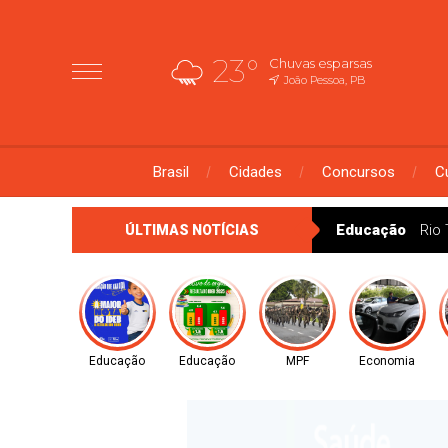
23°
Chuvas esparsas
João Pessoa, PB
Brasil
Cidades
Concursos
C
José do Bonfim alcança avanço histórico no IDEB 2025 e fortale
ÚLTIMAS NOTÍCIAS
Educação
Educação
MPF
Economia