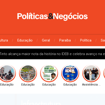
ultura
Educação
Geral
Paraíba
Política
Sa
ce educação municipal
Educação
Educação
Educação
Educação
Assistência Socia