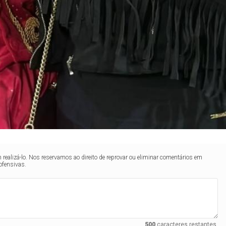
realizá-lo. Nos reservamos ao direito de reprovar ou eliminar comentários em
ofensivas.
500
caracteres restantes.