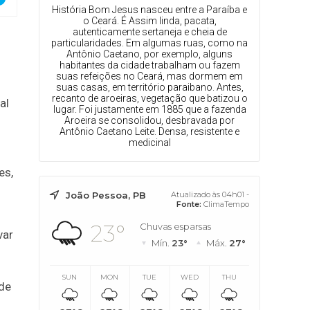
História Bom Jesus nasceu entre a Paraíba e
o Ceará. É Assim linda, pacata,
autenticamente sertaneja e cheia de
particularidades. Em algumas ruas, como na
Antônio Caetano, por exemplo, alguns
habitantes da cidade trabalham ou fazem
suas refeições no Ceará, mas dormem em
suas casas, em território paraibano. Antes,
recanto de aroeiras, vegetação que batizou o
al
lugar. Foi justamente em 1885 que a fazenda
Aroeira se consolidou, desbravada por
Antônio Caetano Leite. Densa, resistente e
medicinal
es,
João Pessoa, PB
Atualizado às 04h01 -
Fonte:
ClimaTempo
23°
Chuvas esparsas
var
Mín.
23°
Máx.
27°
SUN
MON
TUE
WED
THU
 de