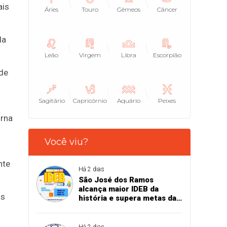
ais
Áries
Touro
Gêmeos
Câncer
da
Leão
Virgem
Libra
Escorpião
 de
Sagitário
Capricórnio
Aquário
Peixes
orna
Você viu?
nte
Há 2 dias
São José dos Ramos
alcança maior IDEB da
is
história e supera metas da
educação básica
Há 2 dias