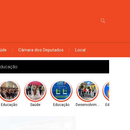
úde
Câmara dos Deputados
Local
l
Educação
Saúde
Educação
Desenvolvimento
Educação