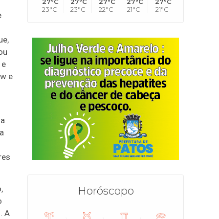
27°C
27°C
27°C
27°C
27°C
23°C
23°C
22°C
21°C
21°C
e
ue,
ou
 e
ow e
 a
da
res
,
Horóscopo
o
. A