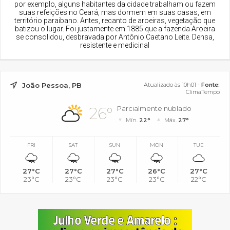
por exemplo, alguns habitantes da cidade trabalham ou fazem
suas refeições no Ceará, mas dormem em suas casas, em
território paraibano. Antes, recanto de aroeiras, vegetação que
batizou o lugar. Foi justamente em 1885 que a fazenda Aroeira
se consolidou, desbravada por Antônio Caetano Leite. Densa,
resistente e medicinal
João Pessoa, PB
Atualizado às 10h01 -
Fonte:
ClimaTempo
26°
Parcialmente nublado
Mín.
22°
Máx.
27°
FRI
SAT
SUN
MON
TUE
27°C
27°C
27°C
26°C
27°C
23°C
23°C
23°C
23°C
22°C