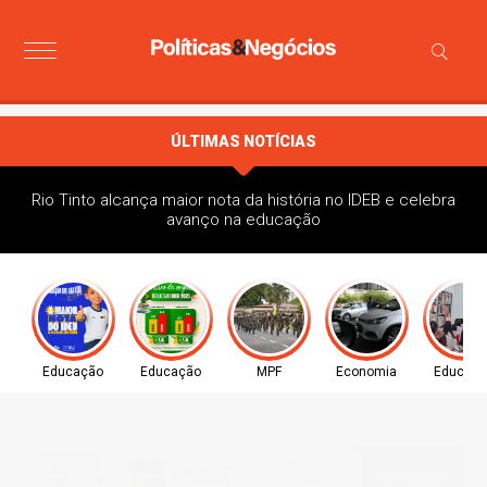
ÚLTIMAS NOTÍCIAS
Rio Tinto alcança maior nota da história no IDEB e celebra
avanço na educação
Educação
Educação
MPF
Economia
Educaç