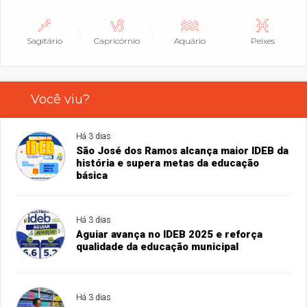
Sagitário
Capricórnio
Aquário
Peixes
Você viu?
Há 3 dias
São José dos Ramos alcança maior IDEB da
história e supera metas da educação
básica
Há 3 dias
Aguiar avança no IDEB 2025 e reforça
qualidade da educação municipal
Há 3 dias