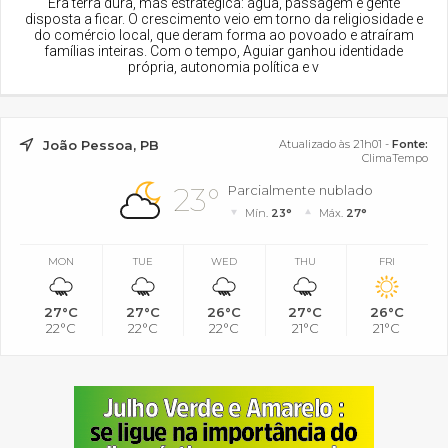
Era terra dura, mas estratégica: água, passagem e gente
disposta a ficar. O crescimento veio em torno da religiosidade e
do comércio local, que deram forma ao povoado e atraíram
famílias inteiras. Com o tempo, Aguiar ganhou identidade
própria, autonomia política e v
João Pessoa, PB
Atualizado às 21h01 -
Fonte:
ClimaTempo
23°
Parcialmente nublado
Mín.
23°
Máx.
27°
MON
TUE
WED
THU
FRI
27°C
27°C
26°C
27°C
26°C
22°C
22°C
22°C
21°C
21°C