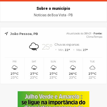
Sobre o município
Notícias de Boa Vista - PB
João Pessoa, PB
Atualizado às 08h01 -
Fonte:
ClimaTempo
25°
Chuvas esparsas
Mín.
22°
Máx.
27°
FRI
SAT
SUN
MON
TUE
27°C
27°C
27°C
26°C
27°C
23°C
23°C
23°C
23°C
22°C