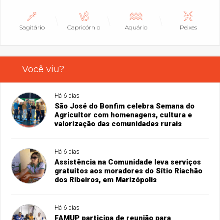
Sagitário
Capricórnio
Aquário
Peixes
Você viu?
Há 6 dias
São José do Bonfim celebra Semana do
Agricultor com homenagens, cultura e
valorização das comunidades rurais
Há 6 dias
Assistência na Comunidade leva serviços
gratuitos aos moradores do Sítio Riachão
dos Ribeiros, em Marizópolis
Há 6 dias
FAMUP participa de reunião para