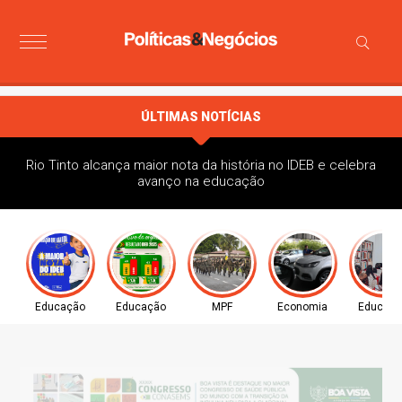
ÚLTIMAS NOTÍCIAS
Rio Tinto alcança maior nota da história no IDEB e celebra
avanço na educação
Educação
Educação
MPF
Economia
Educaç