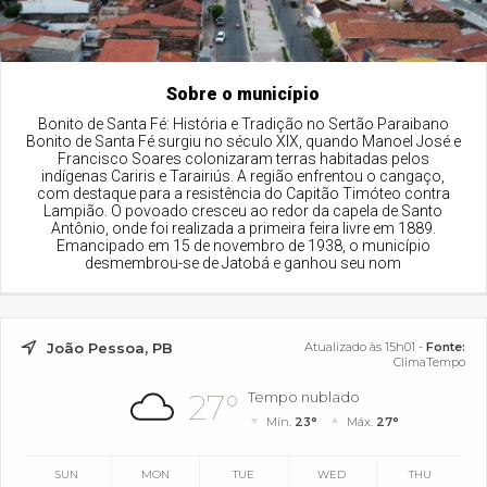
Sobre o município
Bonito de Santa Fé: História e Tradição no Sertão Paraibano
Bonito de Santa Fé surgiu no século XIX, quando Manoel José e
Francisco Soares colonizaram terras habitadas pelos
indígenas Cariris e Tarairiús. A região enfrentou o cangaço,
com destaque para a resistência do Capitão Timóteo contra
Lampião. O povoado cresceu ao redor da capela de Santo
Antônio, onde foi realizada a primeira feira livre em 1889.
Emancipado em 15 de novembro de 1938, o município
desmembrou-se de Jatobá e ganhou seu nom
João Pessoa, PB
Atualizado às 15h01 -
Fonte:
ClimaTempo
27°
Tempo nublado
Mín.
23°
Máx.
27°
SUN
MON
TUE
WED
THU