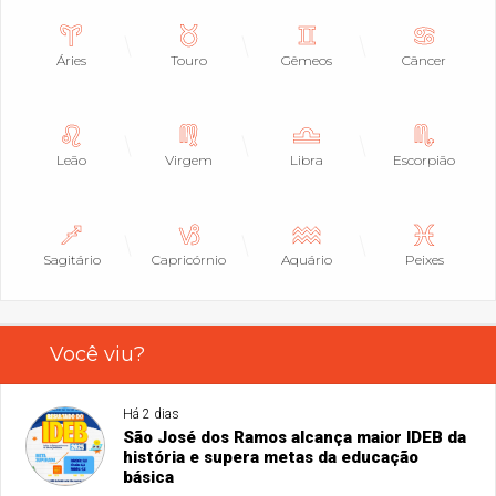
Áries
Touro
Gêmeos
Câncer
Leão
Virgem
Libra
Escorpião
Sagitário
Capricórnio
Aquário
Peixes
Você viu?
Há 2 dias
São José dos Ramos alcança maior IDEB da
história e supera metas da educação
básica