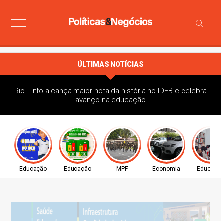
ÚLTIMAS NOTÍCIAS
Rio Tinto alcança maior nota da história no IDEB e celebra
avanço na educação
Educação
Educação
MPF
Economia
Educaç