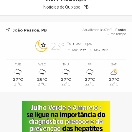
Notícias de Quixaba - PB
João Pessoa, PB
Atualizado às 01h01 -
Fonte:
ClimaTempo
23°
Tempo limpo
Mín.
23°
Máx.
28°
TUE
WED
THU
FRI
SAT
27°C
26°C
27°C
27°C
27°C
21°C
21°C
22°C
22°C
22°C