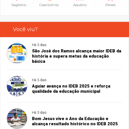
Sagitário
Capricórnio
Aquário
Peixes
Você viu?
Há 3 dias
São José dos Ramos alcança maior IDEB da
história e supera metas da educação
básica
Há 3 dias
Aguiar avança no IDEB 2025 e reforça
qualidade da educação municipal
Há 3 dias
Bom Jesus vive o Ano da Educação e
alcança resultado histórico no IDEB 2025