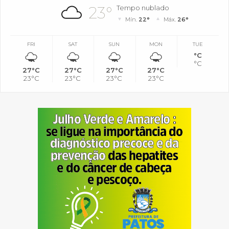
23°
Tempo nublado
Mín.
22°
Máx.
26°
FRI
SAT
SUN
MON
TUE
°C
°C
27°C
27°C
27°C
27°C
23°C
23°C
23°C
23°C