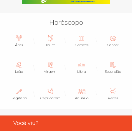
Horóscopo
Áries
Touro
Gêmeos
Câncer
Leão
Virgem
Libra
Escorpião
Sagitário
Capricórnio
Aquário
Peixes
Você viu?