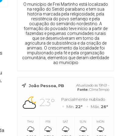
O município de Frei Martinho está localizado
na região do Seridó paraibano e tem sua
história marcada pela religiosidade, pela
resistência do povo sertanejo e pela
ocupação do semiárido nordestino. A
formação do povoado teve início a partir de
fazendas e pequenas comunidades rurais
que se desenvolveram em torno da
agricultura de subsistência e da criação de
animais. O crescimento da localidade foi
os
impulsionado pela fé e pela organização
comunitária, elementos que deram identidade
ao município
u
,
João Pessoa, PB
Atualizado às 19h01 -
Fonte:
ClimaTempo
23°
Parcialmente nublado
Mín.
22°
Máx.
26°
THU
FRI
SAT
SUN
MON
da