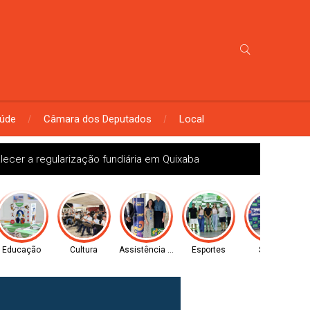
úde
Câmara dos Deputados
Local
omisso com uma educação antirracista e inclusiva
Educação
Cultura
Assistência Social
Esportes
Saúde