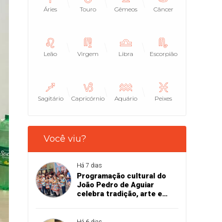
Áries
Touro
Gêmeos
Câncer
Leão
Virgem
Libra
Escorpião
Sagitário
Capricórnio
Aquário
Peixes
Você viu?
Há 7 dias
Programação cultural do
João Pedro de Aguiar
celebra tradição, arte e
talento local
Há 6 dias