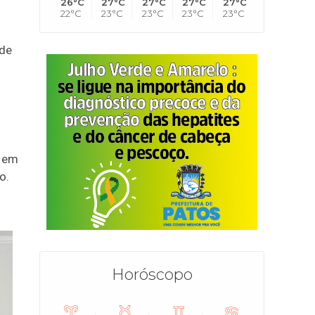
26°C
27°C
27°C
27°C
27°C
22°C
23°C
23°C
23°C
23°C
 de
o em
o.
Horóscopo