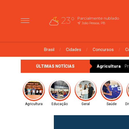
23°
Parcialmente nublado
João Pessoa, PB
Brasil
Cidades
Concursos
C
Educação
São
ÚLTIMAS NOTÍCIAS
Agricultura
Educação
Geral
Saúde
Di