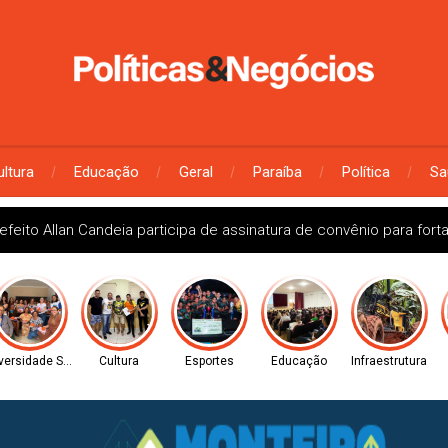
ultura
Educação
Geral
Paraíba
Política
Sa
 João do Rio do Peixe promove V Ciclo Formativo e reforça compr
versidade Social
Cultura
Esportes
Educação
Infraestrutura