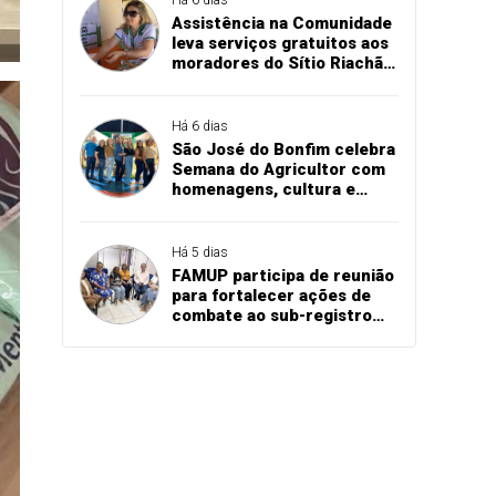
Assistência na Comunidade
leva serviços gratuitos aos
moradores do Sítio Riachão
dos Ribeiros, em
Marizópolis
Há 6 dias
São José do Bonfim celebra
Semana do Agricultor com
homenagens, cultura e
valorização das
comunidades rurais
Há 5 dias
FAMUP participa de reunião
para fortalecer ações de
combate ao sub-registro
civil na Paraíba