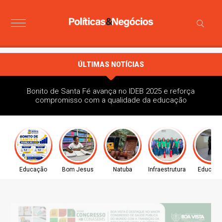
ÚLTIMAS NOTÍCIAS
Bonito de Santa Fé avança no IDEB 2025 e reforça
compromisso com a qualidade da educação
Educação
Bom Jesus
Natuba
Infraestrutura
Educaç