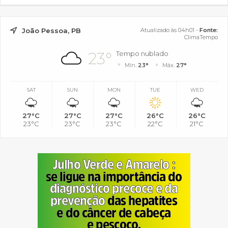
João Pessoa, PB
Atualizado às 04h01 -
Fonte:
ClimaTempo
23°
Tempo nublado
Mín.
23°
Máx.
27°
SAT
SUN
MON
TUE
WED
27°C
27°C
27°C
26°C
26°C
23°C
23°C
23°C
22°C
21°C