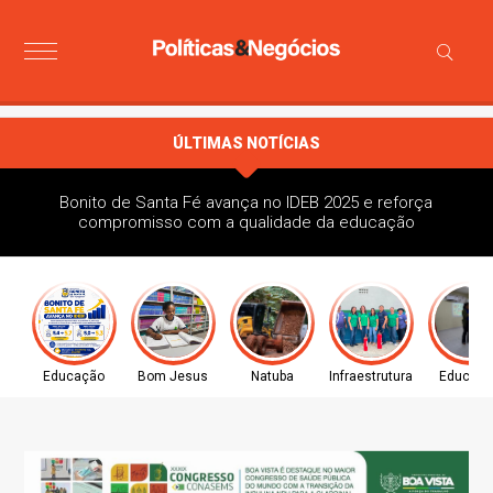
ÚLTIMAS NOTÍCIAS
Bonito de Santa Fé avança no IDEB 2025 e reforça
compromisso com a qualidade da educação
Educação
Bom Jesus
Natuba
Infraestrutura
Educaç