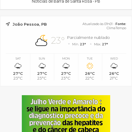
Notícias de Barra de Santa Rosa - PB
João Pessoa, PB
Atualizado às 01h01 -
Fonte:
ClimaTempo
23°
Parcialmente nublado
Mín.
23°
Máx.
27°
SAT
SUN
MON
TUE
WED
27°C
27°C
27°C
26°C
26°C
23°C
23°C
23°C
22°C
21°C