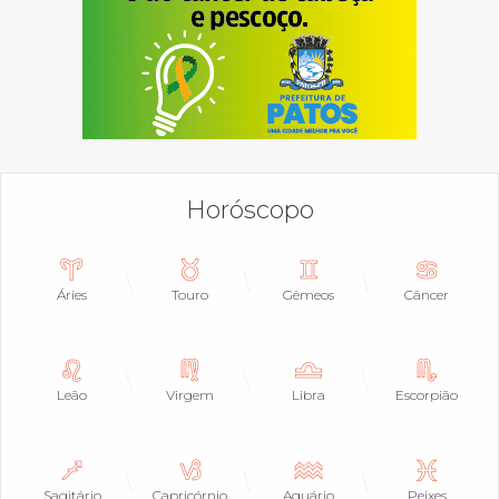
Horóscopo
Áries
Touro
Gêmeos
Câncer
Leão
Virgem
Libra
Escorpião
Sagitário
Capricórnio
Aquário
Peixes