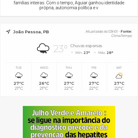
famílias inteiras. Com o tempo, Aguiar ganhou identidade
própria, autonomia política e v
João Pessoa, PB
Atualizado às 03h01 -
Fonte:
ClimaTempo
23°
Chuvas esparsas
Mín.
23°
Máx.
28°
TUE
WED
THU
FRI
SAT
27°C
26°C
27°C
27°C
27°C
21°C
21°C
22°C
22°C
22°C