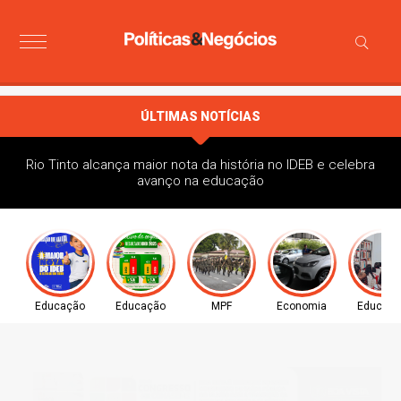
ÚLTIMAS NOTÍCIAS
Rio Tinto alcança maior nota da história no IDEB e celebra
avanço na educação
Educação
Educação
MPF
Economia
Educaç