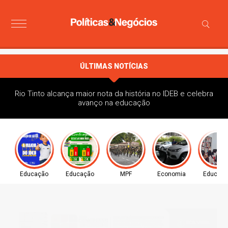
ÚLTIMAS NOTÍCIAS
Rio Tinto alcança maior nota da história no IDEB e celebra
avanço na educação
Educação
Educação
MPF
Economia
Educaç