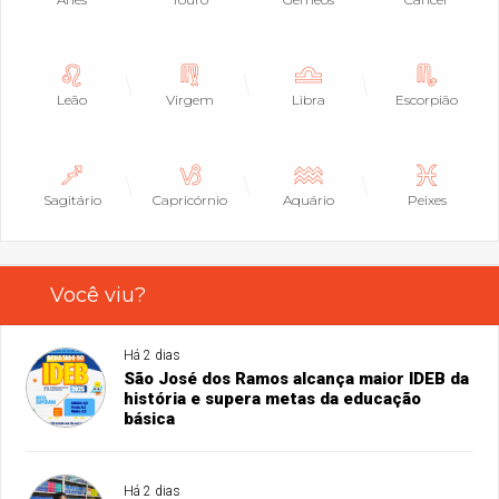
Leão
Virgem
Libra
Escorpião
Sagitário
Capricórnio
Aquário
Peixes
Você viu?
Há 2 dias
São José dos Ramos alcança maior IDEB da
história e supera metas da educação
básica
Há 2 dias