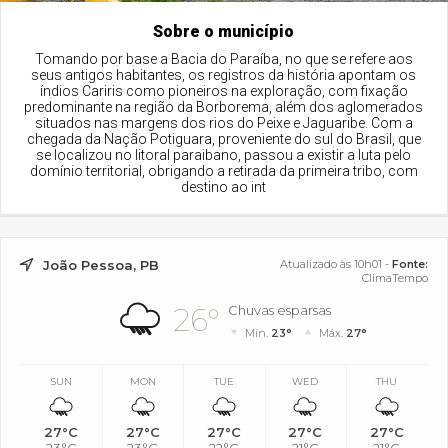
Sobre o município
Tomando por base a Bacia do Paraíba, no que se refere aos
seus antigos habitantes, os registros da história apontam os
índios Cariris como pioneiros na exploração, com fixação
predominante na região da Borborema, além dos aglomerados
situados nas margens dos rios do Peixe e Jaguaribe. Com a
chegada da Nação Potiguara, proveniente do sul do Brasil, que
se localizou no litoral paraibano, passou a existir a luta pelo
domínio territorial, obrigando a retirada da primeira tribo, com
destino ao int
João Pessoa, PB
Atualizado às 10h01 -
Fonte:
ClimaTempo
26°
Chuvas esparsas
Mín.
23°
Máx.
27°
SUN
MON
TUE
WED
THU
27°C
27°C
27°C
27°C
27°C