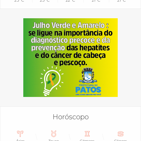
23°C
23°C
22°C
21°C
21°C
Horóscopo
Áries
Touro
Gêmeos
Câncer