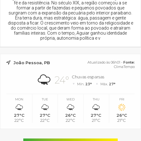
fé e da resistência. No século XIX, a região começou a se
formar a partir de fazendas e pequenos povoados que
surgiram com a expansão da pecuária pelo interior paraibano.
Era terra dura, mas estratégica: água, passagem e gente
disposta a ficar. O crescimento veio em torno da religiosidade e
do comércio local, que deram forma ao povoado e atraíram
famílias inteiras. Com o tempo, Aguiar ganhou identidade
própria, autonomia política e v
João Pessoa, PB
Atualizado às 06h01 -
Fonte:
ClimaTempo
24°
Chuvas esparsas
Mín.
23°
Máx.
27°
MON
TUE
WED
THU
FRI
27°C
27°C
26°C
27°C
26°C
22°C
22°C
22°C
21°C
21°C