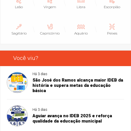
Leão
Virgem
Libra
Escorpião
Sagitário
Capricórnio
Aquário
Peixes
Você viu?
Há 3 dias
São José dos Ramos alcança maior IDEB da
história e supera metas da educação
básica
Há 3 dias
Aguiar avança no IDEB 2025 e reforça
qualidade da educação municipal