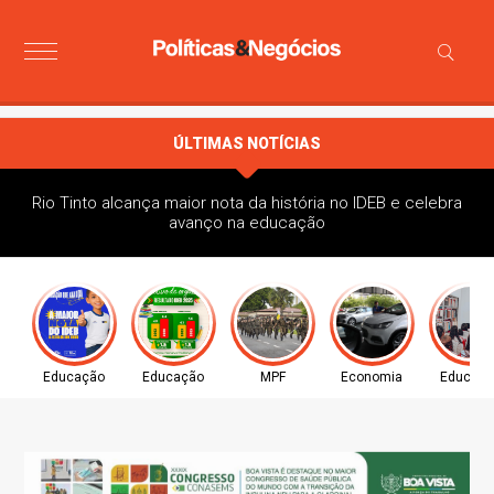
ÚLTIMAS NOTÍCIAS
Rio Tinto alcança maior nota da história no IDEB e celebra
avanço na educação
Educação
Educação
MPF
Economia
Educaç