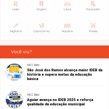
Leão
Virgem
Libra
Escorpião
Sagitário
Capricórnio
Aquário
Peixes
Você viu?
Há 2 dias
São José dos Ramos alcança maior IDEB da
história e supera metas da educação
básica
Há 2 dias
Aguiar avança no IDEB 2025 e reforça
qualidade da educação municipal