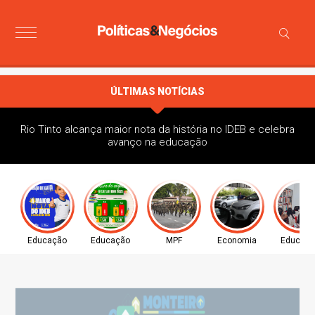
ÚLTIMAS NOTÍCIAS
Rio Tinto alcança maior nota da história no IDEB e celebra
avanço na educação
Educação
Educação
MPF
Economia
Educaç