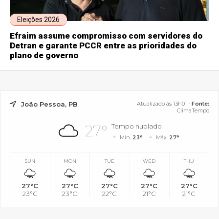
Eleições 2026
Efraim assume compromisso com servidores do
Detran e garante PCCR entre as prioridades do
plano de governo
João Pessoa, PB
Atualizado às 13h01 -
Fonte:
ClimaTempo
27°
Tempo nublado
Mín.
23°
Máx.
27°
SUN
MON
TUE
WED
THU
27°C
27°C
27°C
27°C
27°C
23°C
23°C
22°C
21°C
21°C