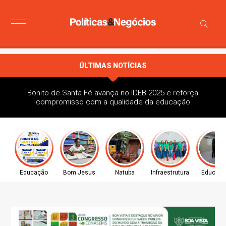
ÚLTIMAS NOTÍCIAS
Bonito de Santa Fé avança no IDEB 2025 e reforça
compromisso com a qualidade da educação
Educação
Bom Jesus
Natuba
Infraestrutura
Educaç