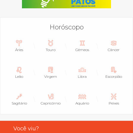
Horóscopo
Áries
Touro
Gêmeos
Câncer
Leão
Virgem
Libra
Escorpião
Sagitário
Capricórnio
Aquário
Peixes
Você viu?