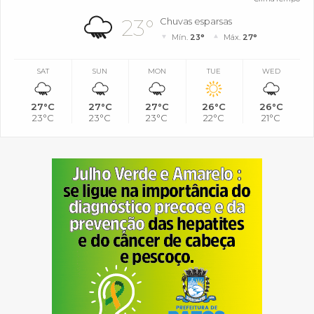
23°
Chuvas esparsas
Mín.
23°
Máx.
27°
SAT
SUN
MON
TUE
WED
27°C
27°C
27°C
26°C
26°C
23°C
23°C
23°C
22°C
21°C