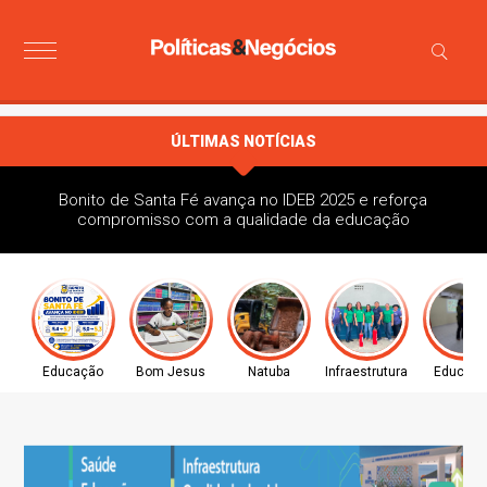
ÚLTIMAS NOTÍCIAS
Bonito de Santa Fé avança no IDEB 2025 e reforça
compromisso com a qualidade da educação
Educação
Bom Jesus
Natuba
Infraestrutura
Educaç