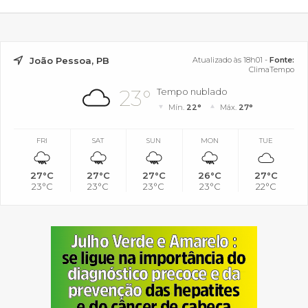
João Pessoa, PB
Atualizado às 18h01 -
Fonte:
ClimaTempo
23°
Tempo nublado
Mín.
22°
Máx.
27°
FRI
SAT
SUN
MON
TUE
27°C
27°C
27°C
26°C
27°C
23°C
23°C
23°C
23°C
22°C