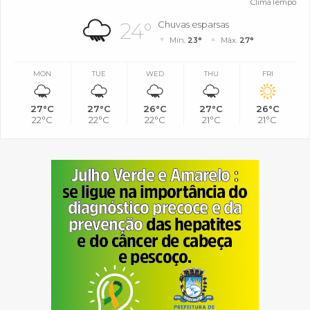
ClimaTempo
24°
Chuvas esparsas
Mín.
23°
Máx.
27°
MON
TUE
WED
THU
FRI
27°C
27°C
26°C
27°C
26°C
22°C
22°C
22°C
21°C
21°C