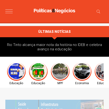
ÚLTIMAS NOTÍCIAS
Rio Tinto alcança maior nota da história no IDEB e celebra
avanço na educação
Educação
Educação
MPF
Economia
Educaç