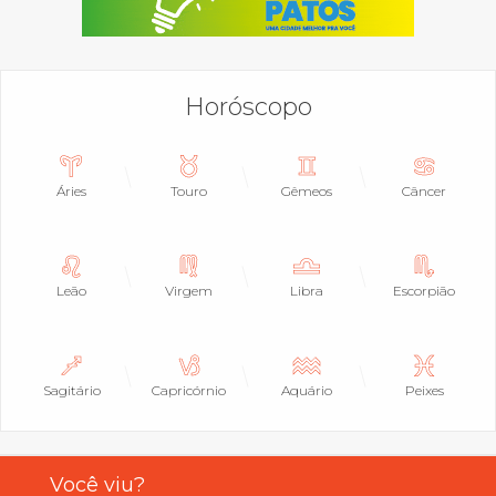
Horóscopo
Áries
Touro
Gêmeos
Câncer
Leão
Virgem
Libra
Escorpião
Sagitário
Capricórnio
Aquário
Peixes
Você viu?